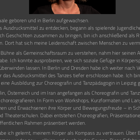
Saale geboren und in Berlin aufgewachsen.
 Ausdrucksmittel zu entdecken, begann als spielende Jugendlich
 Geschichten zusammen zu bringen, bin ich anschließend als Re
n. Dort hat sich meine Leidenschaft zwischen Menschen zu vermit
ie Bühne als Gemeinschaftsraum zu verstehen, nahm hier seinen A
be. Ich konnte ausprobieren, wie sich soziale Gefüge in Körper
ch überwinden lassen. In Berlin und Dresden habe ich weiter nach
ir das Ausdrucksmittel des Tanzes tiefer erschlossen habe. Ich 
eine Ausbildung zur Choreografin und Tanzpädagogin in Leipzig 
rlin, Österreich und im Iran angefangen als Choreografin und Tanz
zu choreografieren. In Form von Workshops, Kurzformaten und Lang
ichen und Erwachsenen ihre Körper und Bewegungsfreude – in Sch
nd Theaterschulen. Dabei entstehen Choreografien, Präsentati
öffentlichen Rahmen präsentiert werden.
e ich gelernt, meinem Körper als Kompass zu vertrauen. Über