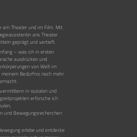
e am Theater und im Film. Mit
gieassistentin ans Theater
teln geprägt und vertieft.
nfang – was ich in ersten
sprache ausdrücken und
 Verkörperungen von Welt im
bin meinem Bedürfnis nach mehr
gemacht.
vermittlerin in sozialen und
zeitprojekten erforsche ich
ulen,
onen und Bewegungsrecherchen
 Bewegung erlebe und entdecke