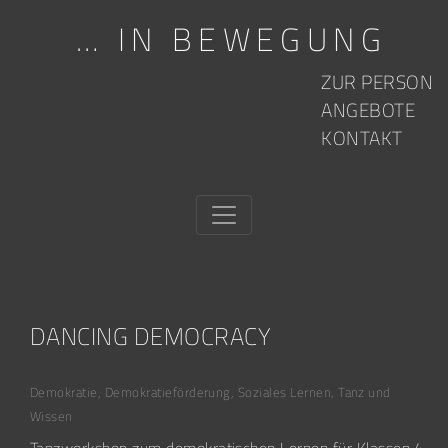
… IN BEWEGUNG
Skip to content
ZUR PERSON
ANGEBOTE
KONTAKT
DANCING DEMOCRACY
Demokratie
,
Demokratieförderung
,
Soziales Lernen
,
Tanz und
Wissen